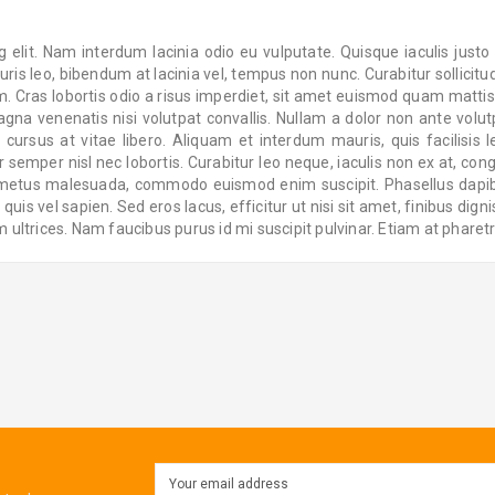
elit. Nam interdum lacinia odio eu vulputate. Quisque iaculis justo e
uris leo, bibendum at lacinia vel, tempus non nunc. Curabitur sollici
. Cras lobortis odio a risus imperdiet, sit amet euismod quam mattis.
magna venenatis nisi volutpat convallis. Nullam a dolor non ante volut
rsus at vitae libero. Aliquam et interdum mauris, quis facilisis le
semper nisl nec lobortis. Curabitur leo neque, iaculis non ex at, co
nec metus malesuada, commodo euismod enim suscipit. Phasellus dapi
s vel sapien. Sed eros lacus, efficitur ut nisi sit amet, finibus dignis
ultrices. Nam faucibus purus id mi suscipit pulvinar. Etiam at pharetra