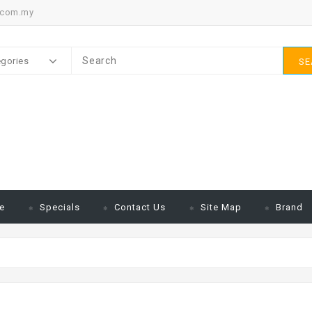
.com.my
egories
SE
e
Specials
Contact Us
Site Map
Brand