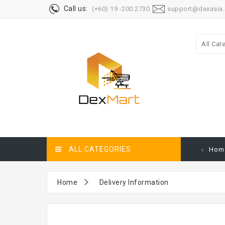
Call us:
(+60) 19 -200 2730
support@dexasia
All Cat
ALL CATEGORIES
Hom
Home
Delivery Information