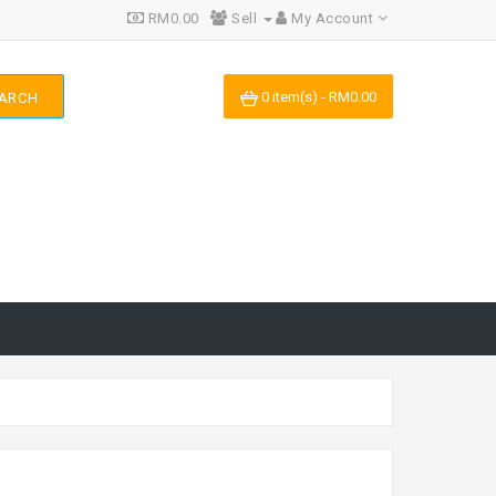
RM0.00
Sell
My Account
0 item(s) - RM0.00
ARCH