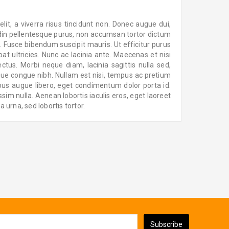
lit, a viverra risus tincidunt non. Donec augue dui,
tudin pellentesque purus, non accumsan tortor dictum
 Fusce bibendum suscipit mauris. Ut efficitur purus
pat ultricies. Nunc ac lacinia ante. Maecenas et nisi
ctus. Morbi neque diam, lacinia sagittis nulla sed,
ngue congue nibh. Nullam est nisi, tempus ac pretium
bus augue libero, eget condimentum dolor porta id.
sim nulla. Aenean lobortis iaculis eros, eget laoreet
 urna, sed lobortis tortor.
Subscribe